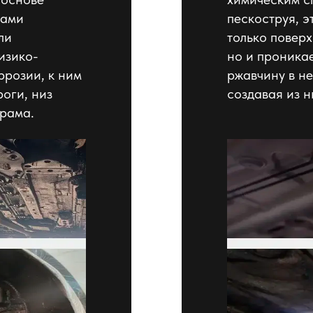
рами
пескоструя, э
ли
только повер
изико-
но и проникае
ррозии, к ним
ржавчину в н
оги, низ
создавая из н
 рама.