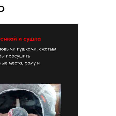
О
енкой и сушка
ловыми пушками, сжатым
обы просушить
ные места, раму и