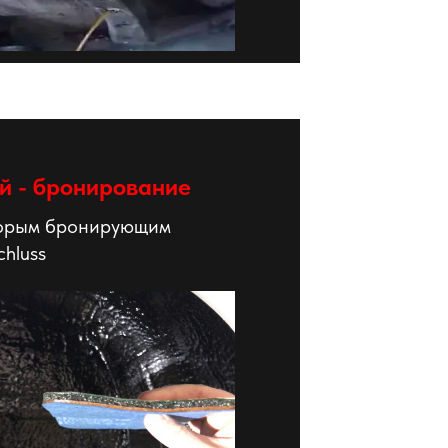
й - бронирование
орым бронирующим
hluss