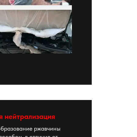
я нейтрализация
образование ржавчины
особом, в отличие от