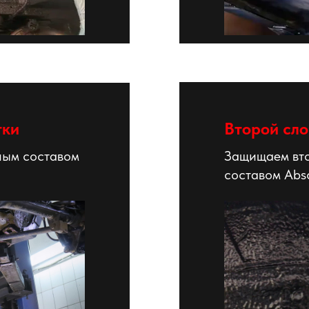
тки
Второй сло
ным составом
Защищаем вт
составом Absc