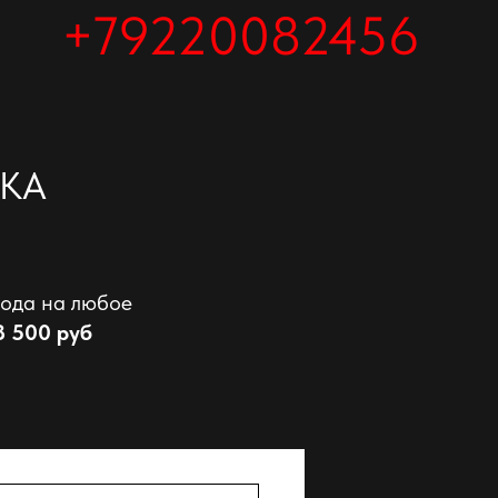
+79220082456
КА
года на любое
8 500 руб