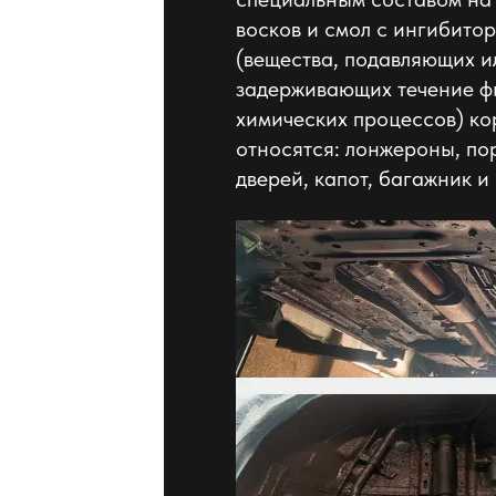
восков и смол c ингибито
(вещества, подавляющих и
задерживающих течение ф
химических процессов) ко
относятся: лонжероны, пор
дверей, капот, багажник и