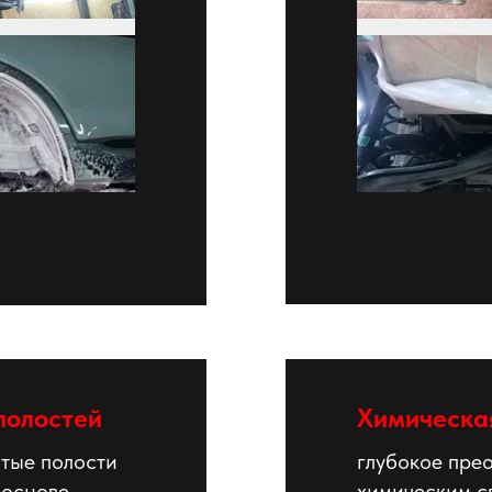
полостей
Химическа
тые полости
глубокое пре
 основе
химическим сп