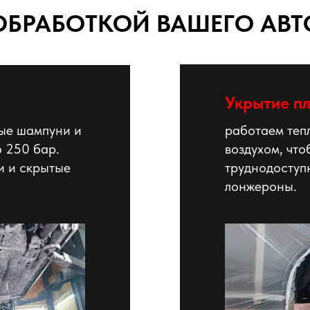
ОБРАБОТКОЙ ВАШЕГО АВТ
Укрытие пл
ые шампуни и
работаем теп
 250 бар.
воздухом, чт
и и скрытые
труднодоступ
лонжероны.